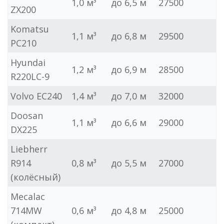
1,0 м³
до 6,5 м
27500
ZX200
Komatsu
1,1 м³
до 6,8 м
29500
PC210
Hyundai
1,2 м³
до 6,9 м
28500
R220LC-9
Volvo EC240
1,4 м³
до 7,0 м
32000
Doosan
1,1 м³
до 6,6 м
29000
DX225
Liebherr
R914
0,8 м³
до 5,5 м
27000
(колёсный)
Mecalac
714MW
0,6 м³
до 4,8 м
25000