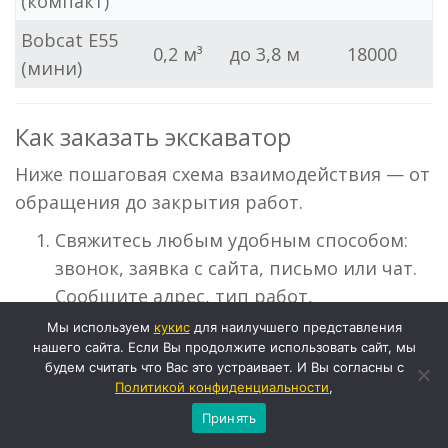
(компакт)
Bobcat E55
0,2 м³
до 3,8 м
18000
(мини)
Как заказать экскаватор
Ниже пошаговая схема взаимодействия — от
обращения до закрытия работ.
Свяжитесь любым удобным способом:
звонок, заявка с сайта, письмо или чат.
Сообщите адрес, тип работ,
предполагаемый объём грунта и дату.
Мы используем
кукиc
для наилучшего представления
нашего сайта. Если Вы продолжите использовать сайт, мы
Менеджер уточнит доступность
будем считать что Вас это устраивает. И Вы согласны с
площадки, подъездные пути, условия
Политикой конфиденциальности
,
разгрузки/сборки и требуется ли
Принять
сопровождение при въезде в город.