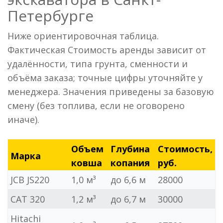
Петербурге
Ниже ориентировочная таблица.
Фактическая Стоимость аренды зависит от
удалённости, типа грунта, сменности и
объёма заказа; точные цифры уточняйте у
менеджера. Значения приведены за базовую
смену (без топлива, если не оговорено
иначе).
Объем
Глубина
Стоимость,
Марка
ковша
копания
руб.
JCB JS220
1,0 м³
до 6,6 м
28000
CAT 320
1,2 м³
до 6,7 м
30000
Hitachi