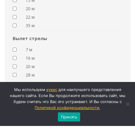
15 м
20 м
22 м
35 м
Вылет стрелы
7 м
16 м
20 м
28 м
Примечание
Мы используем
кукиc
для наилучшего представления
нашего сайта. Если Вы продолжите использовать сайт, мы
Вездеход
будем считать что Вас это устраивает. И Вы согласны с
Политикой конфиденциальности
,
Размер корзины
Принять
1,4x0,7 м
2,2x1 м