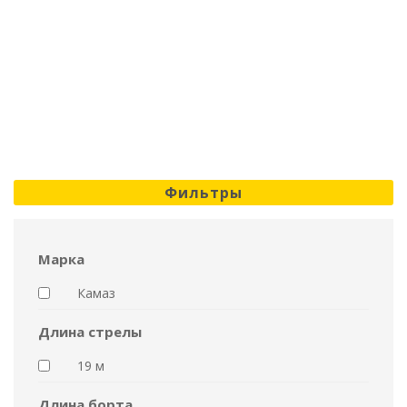
Фильтры
Марка
Камаз
Длина стрелы
19 м
Длина борта