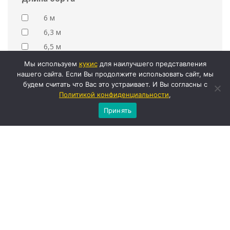
6 м
6,3 м
6,5 м
Мы используем
кукиc
для наилучшего представления
Ширина борта
нашего сайта. Если Вы продолжите использовать сайт, мы
будем считать что Вас это устраивает. И Вы согласны с
2,4 м
Политикой конфиденциальности
,
Грузоподъемность стрелы
Принять
8 т
10 т
Грузоподъёмность борта
10 т
Вылет стрелы
10 м