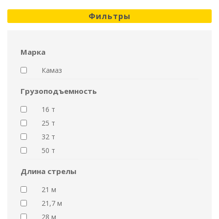
Фильтры
Марка
Камаз
Грузоподъемность
16 т
25 т
32 т
50 т
Длина стрелы
21 м
21,7 м
28 м