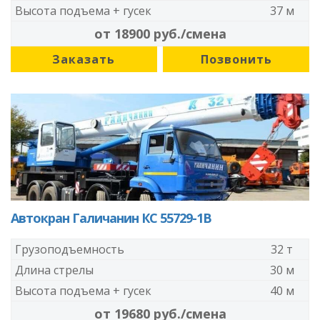
Высота подъема + гусек
37 м
от 18900 руб./смена
Заказать
Позвонить
Автокран Галичанин КС 55729-1В
Грузоподъемность
32 т
Длина стрелы
30 м
Высота подъема + гусек
40 м
от 19680 руб./смена