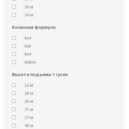
30 м
34 м
Колесная формула
6x4
6x6
8x4
8x8x4
Высота подъема + гусек
22 м
28 м
30 м
31 м
37 м
40 м