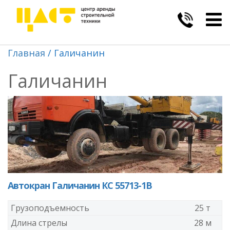
Togg
navig
Главная
Галичанин
Галичанин
Автокран Галичанин КС 55713-1В
Грузоподъемность
25 т
Длина стрелы
28 м