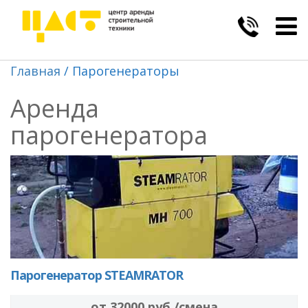
Togg
navig
Главная
Парогенераторы
Аренда
парогенератора
Парогенератор STEAMRATOR
от 32000 руб./смена