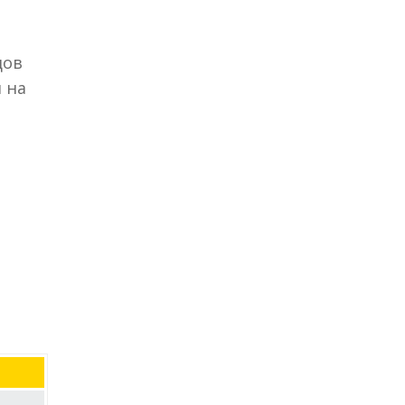
дов
 на