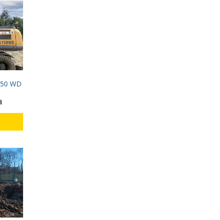
150 WD
а