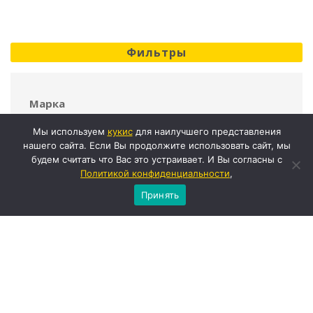
Фильтры
Марка
Mustang
Мы используем
кукиc
для наилучшего представления
нашего сайта. Если Вы продолжите использовать сайт, мы
Грузоподъемность
будем считать что Вас это устраивает. И Вы согласны с
Политикой конфиденциальности
,
1,3 т
Принять
Эксплуатационная масса
4,5 т
Высота выгрузки
2,4 м