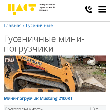
Togg
navig
Главная
Гусеничные
Гусеничные мини-
погрузчики
Мини-погрузчик Mustang 2100RT
Грузоподъемность
1,3 т