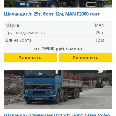
Шаланда г/п 25т, борт 12м, MAN F2000 тент
Марка
MAN
Грузоподъемность
25 т
Длина борта
12 м
от 19900 руб./смена
Заказать
Позвонить
Шаланда (длинномер) г/п 20т, борт 13,6м, Volvo