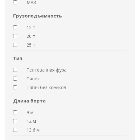
МАЗ
Грузоподъемность
12 т
20 т
25 т
Тип
Тентованная фура
Тягач
Тягач без коников
Длина борта
9 м
12 м
13,6 м