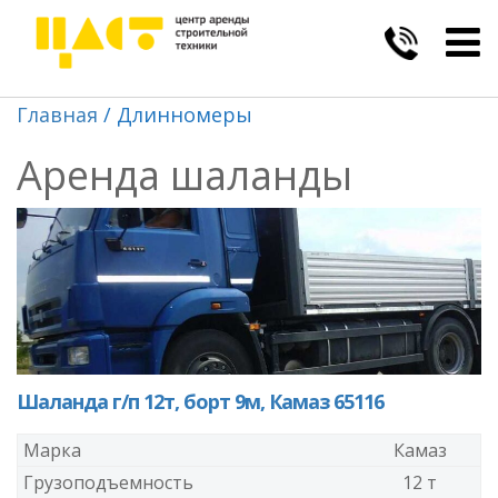
Togg
navig
Главная
Длинномеры
Аренда шаланды
Шаланда г/п 12т, борт 9м, Камаз 65116
Марка
Камаз
Грузоподъемность
12 т