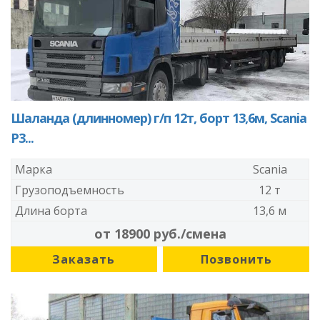
Шаланда (длинномер) г/п 12т, борт 13,6м, Scania
P3...
Марка
Scania
Грузоподъемность
12 т
Длина борта
13,6 м
от 18900 руб./смена
Заказать
Позвонить