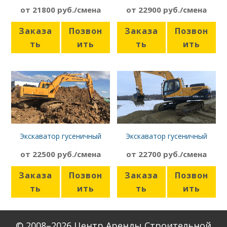
Hyundai R330LC-9S
Hyundai R180W-9S
от 21800 руб./смена
от 22900 руб./смена
Заказа
Позвон
Заказа
Позвон
ть
ить
ть
ить
Экскаватор гусеничный
Экскаватор гусеничный
Hyundai R210LC-7
Hyundai R220LC-9S
от 22500 руб./смена
от 22700 руб./смена
Заказа
Позвон
Заказа
Позвон
ть
ить
ть
ить
© 2008–2026 Центр Аренды Строительной