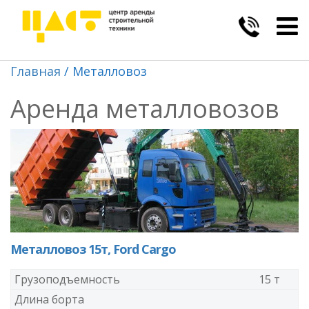
Togg
navig
Главная
Металловоз
Аренда металловозов
Металловоз 15т, Ford Cargo
Грузоподъемность
15 т
Длина борта