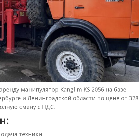
аренду манипулятор Kanglim KS 2056 на базе
ербурге и Ленинградской области по цене от 328
полную смену с НДС.
н:
 подача техники