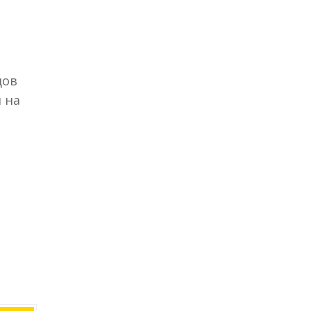
дов
 на