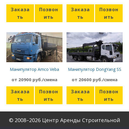
Заказа
Позвон
Заказа
Позвон
ть
ить
ть
ить
Манипулятор Amco Veba
Манипулятор DongYang SS
807NT-2S Камаз-65117
814 Daewoo Novus
от 20900 руб./смена
от 20600 руб./смена
Заказа
Позвон
Заказа
Позвон
ть
ить
ть
ить
© 2008–2026 Центр Аренды Строительной
Техники