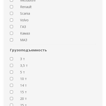
Mitsubishi
Renault
Scania
Volvo
ГАЗ
Камаз
МАЗ
Грузоподъемность
3 т
3,5 т
5 т
10 т
14 т
15 т
20 т
25 т