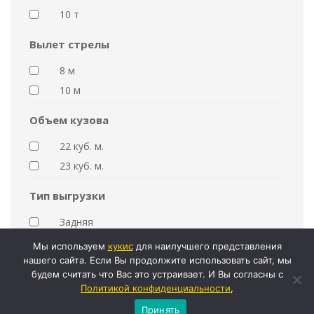
10 т
Вылет стрелы
8 м
10 м
Объем кузова
22 куб. м.
23 куб. м.
Тип выгрузки
Задняя
Мы используем
кукиc
для наилучшего представления
Длина платформы
нашего сайта. Если Вы продолжите использовать сайт, мы
будем считать что Вас это устраивает. И Вы согласны с
9 м
Политикой конфиденциальности
,
9,6 м
Принять