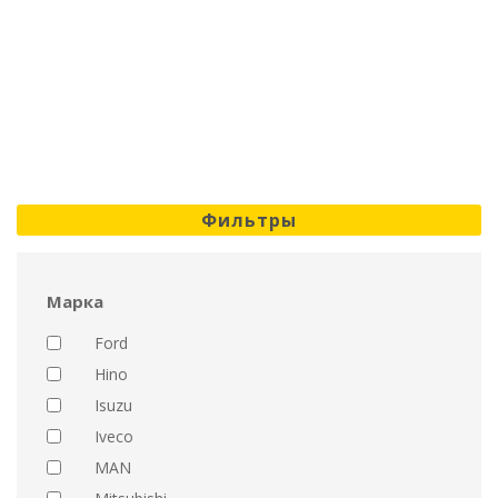
Фильтры
Марка
Ford
Hino
Isuzu
Iveco
MAN