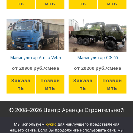
ть
ить
ть
ить
Манипулятор Amco Veba
Манипулятор СФ-65
807NT-2S Камаз-65117
Камаз-4310
от 20900 руб./смена
от 20200 руб./смена
Заказа
Позвон
Заказа
Позвон
ть
ить
ть
ить
© 2008–2026 Центр Аренды Строительной
Техники
Мы используем
кукиc
для наилучшего представления
нашего сайта. Если Вы продолжите использовать сайт, мы
Скачать формы договоров