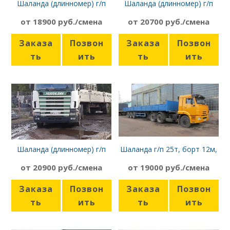
Шаланда (длинномер) г/п
Шаланда (длинномер) г/п
12т, борт 13,6м, Scania P340
20т, борт 13,6м, Volvo FH 12
от 18900 руб./смена
от 20700 руб./смена
Заказа
Позвон
Заказа
Позвон
ть
ить
ть
ить
Шаланда (длинномер) г/п
Шаланда г/п 25т, борт 12м,
20т, борт 13,6 м, Scania 4-
Камаз 65116
от 20900 руб./смена
от 19000 руб./смена
Series
Заказа
Позвон
Заказа
Позвон
ть
ить
ть
ить