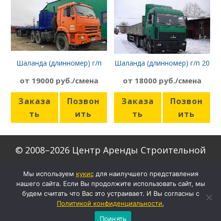
Шаланда (длинномер) г/п
Шаланда (длинномер) г/п 20
12т, борт 13,6 м, Камаз
т, борт 13,6 м, МАЗ 6422
от 19000 руб./смена
от 18000 руб./смена
44108
Заказа
Позвон
Заказа
Позвон
ть
ить
ть
ить
© 2008–2026 Центр Аренды Строительной
Техники
Мы используем
кукиc
для наилучшего представления
нашего сайта. Если Вы продолжите использовать сайт, мы
Скачать формы договоров
будем считать что Вас это устраивает. И Вы согласны с
Настройки кукис
Политикой конфиденциальности
,
Политика конфиденциальности
Принять