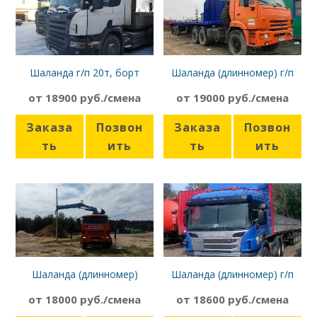
Шаланда г/п 20т, борт
Шаланда (длинномер) г/п
13,6м, Scania 21957
12т, борт 13,6 м, Камаз
от 18900 руб./смена
от 19000 руб./смена
44108
Заказа
Позвон
Заказа
Позвон
ть
ить
ть
ить
Шаланда (длинномер)
Шаланда (длинномер) г/п
Камаз 43118 с
20т, борт 13,6м, Scania
от 18000 руб./смена
от 18600 руб./смена
манипулятором
21957