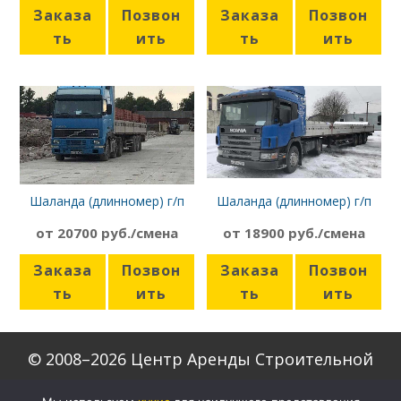
Заказа
Позвон
Заказа
Позвон
ть
ить
ть
ить
Шаланда (длинномер) г/п
Шаланда (длинномер) г/п
20т, борт 13,6м, Volvo FH 12
12т, борт 13,6м, Scania P340
от 20700 руб./смена
от 18900 руб./смена
Заказа
Позвон
Заказа
Позвон
ть
ить
ть
ить
© 2008–2026 Центр Аренды Строительной
Техники