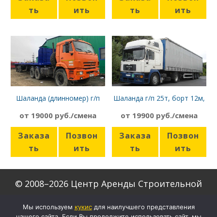
ть
ить
ть
ить
Шаланда (длинномер) г/п
Шаланда г/п 25т, борт 12м,
12т, борт 13,6 м, Камаз
MAN F2000 тент
от 19000 руб./смена
от 19900 руб./смена
44108
Заказа
Позвон
Заказа
Позвон
ть
ить
ть
ить
© 2008–2026 Центр Аренды Строительной
Техники
Мы используем
кукиc
для наилучшего представления
нашего сайта. Если Вы продолжите использовать сайт, мы