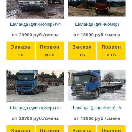
Шаланда (длинномер) г/п
Шаланда (длинномер)
20т, борт 13,6 м, Scania 4-
Камаз 43118 с
от 20900 руб./смена
от 18000 руб./смена
Series
манипулятором
Заказа
Позвон
Заказа
Позвон
ть
ить
ть
ить
Шаланда (длинномер) г/п
Шаланда (длинномер) г/п
20т, борт 13,6м, Volvo FH 12
12т, борт 13,6м, Scania P340
от 20700 руб./смена
от 18900 руб./смена
Заказа
Позвон
Заказа
Позвон