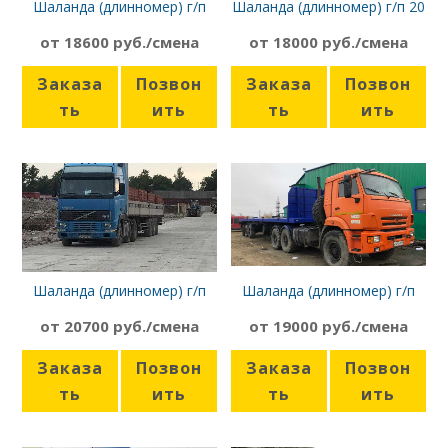
Шаланда (длинномер) г/п
Шаланда (длинномер) г/п 20
20т, борт 13,6м, Scania
т, борт 13,6 м, МАЗ 6422
от 18600 руб./смена
от 18000 руб./смена
21957
Заказа
Позвон
Заказа
Позвон
ть
ить
ть
ить
Шаланда (длинномер) г/п
Шаланда (длинномер) г/п
20т, борт 13,6м, Volvo FH 12
12т, борт 13,6 м, Камаз
от 20700 руб./смена
от 19000 руб./смена
44108
Заказа
Позвон
Заказа
Позвон
ть
ить
ть
ить