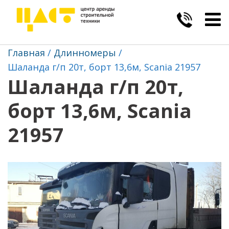
Togg
navig
Главная
Длинномеры
Шаланда г/п 20т, борт 13,6м, Scania 21957
Шаланда г/п 20т,
борт 13,6м, Scania
21957