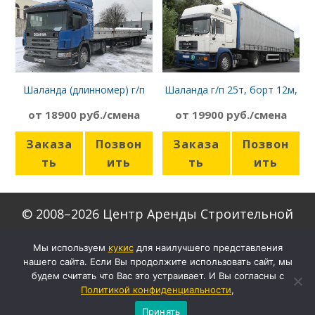
Шаланда (длинномер) г/п
Шаланда г/п 25т, борт 12м,
12т, борт 13,6м, Scania P340
MAN F2000 тент
от 18900 руб./смена
от 19900 руб./смена
Заказа
Позвон
Заказа
Позвон
ть
ить
ть
ить
© 2008–2026 Центр Аренды Строительной
Техники
Мы используем
кукиc
для наилучшего представления
нашего сайта. Если Вы продолжите использовать сайт, мы
Скачать формы договоров
будем считать что Вас это устраивает. И Вы согласны с
Настройки кукис
Политикой конфиденциальности
,
Политика конфиденциальности
Принять