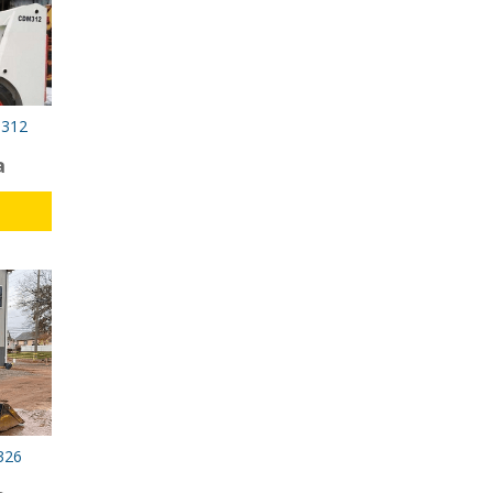
M312
а
326