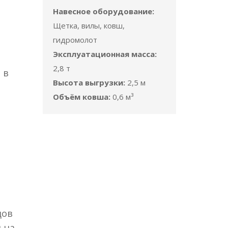
Навесное оборудование:
Щетка, вилы, ковш,
гидромолот
Эксплуатационная масса:
2,8 т
 в
Высота выгрузки:
2,5 м
Объём ковша:
0,6 м³
дов
 на