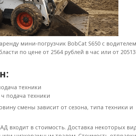
аренду мини-погрузчик BobCat S650 с водителем
ласти по цене от 2564 рублей в час или от 20513
н:
 подача техники
 ч подача техники
вину смены зависит от сезона, типа техники и
КАД входит в стоимость. Доставка некоторых ви
м или низкорамным тралом. Стоимость отправки