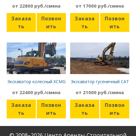
Hyundai R 210 LC 7
1,8т, с планировочным
от 22800 руб./смена
от 17000 руб./смена
ковшом
Заказа
Позвон
Заказа
Позвон
ть
ить
ть
ить
Экскаватор колесный XCMG
Экскаватор гусеничный CAT
XE180 WD
319D LN
от 22400 руб./смена
от 21000 руб./смена
Заказа
Позвон
Заказа
Позвон
ть
ить
ть
ить
© 2008–2026 Центр Аренды Строительной