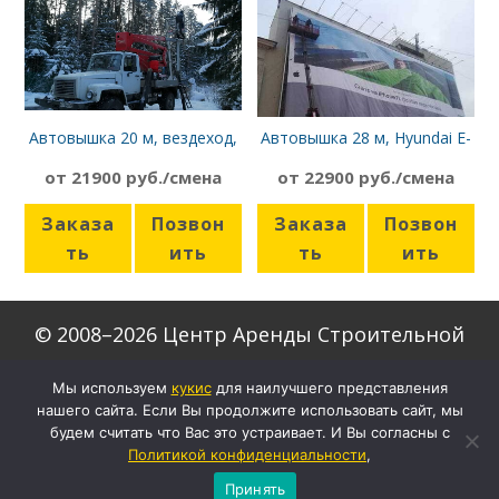
Автовышка 20 м, вездеход,
Автовышка 28 м, Hyundai E-
DA320 Чайка
Мighty
от 21900 руб./смена
от 22900 руб./смена
Заказа
Позвон
Заказа
Позвон
ть
ить
ть
ить
© 2008–2026 Центр Аренды Строительной
Техники
Мы используем
кукиc
для наилучшего представления
нашего сайта. Если Вы продолжите использовать сайт, мы
Скачать формы договоров
будем считать что Вас это устраивает. И Вы согласны с
Настройки кукис
Политикой конфиденциальности
,
Политика конфиденциальности
Принять