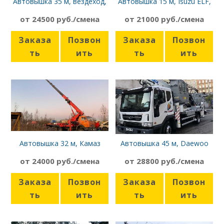
Автовышка 35 м, вездеход,
Автовышка 15 м, Isuzu ELF,
Socage TJ35
вездеход
от 24500 руб./смена
от 21000 руб./смена
Заказа
Позвон
Заказа
Позвон
ть
ить
ть
ить
Автовышка 32 м, Камаз
Автовышка 45 м, Daewoo
4326
Novus
от 24000 руб./смена
от 28800 руб./смена
Заказа
Позвон
Заказа
Позвон
ть
ить
ть
ить