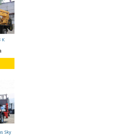
 К
а
s Sky