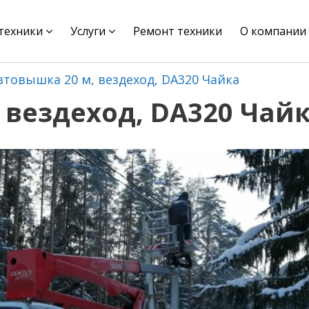
цтехники
Услуги
Ремонт техники
О компании
втовышка 20 м, вездеход, DA320 Чайка
 вездеход, DA320 Чай