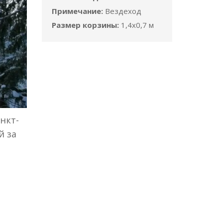
Примечание:
Вездеход
Размер корзины:
1,4x0,7 м
нкт-
й за