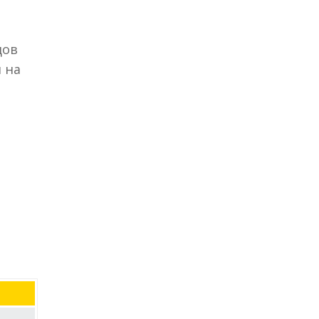
дов
 на