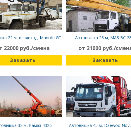
ка 22 м, вездеход, Manotti GT
Автовышка 28 м, МАЗ ВС 28
22-10
т 22000 руб./смена
от 21000 руб./смен
Заказать
Заказать
товышка 32 м, Камаз 4326
Автовышка 45 м, Daewoo Novu
450SF