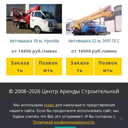
Автовышка 18 м, Hyundai
Автовышка 22 м, ЗИЛ ПСС
Porter
121 22
от 16600 руб./смена
от 16000 руб./смена
Заказа
Позвон
Заказа
Позвон
ть
ить
ть
ить
© 2008–2026 Центр Аренды Строительной
Техники
Мы используем
кукиc
для наилучшего представления
нашего сайта. Если Вы продолжите использовать сайт, мы
Скачать формы договоров
будем считать что Вас это устраивает. И Вы согласны с
Настройки кукис
Политикой конфиденциальности
,