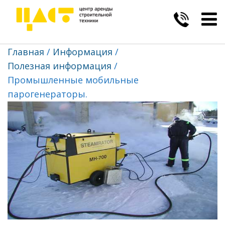
Togg
navig
Главная
Информация
Полезная информация
Промышленные мобильные
парогенераторы.