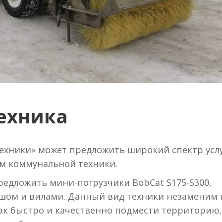
ехника
хники» может предложить широкий спектр усл
м коммунальной техники.
редложить мини-погрузчики BobCat S175-S300,
шом и вилами.
Данный вид техники незаменим 
ак быстро и качественно подмести территорию,