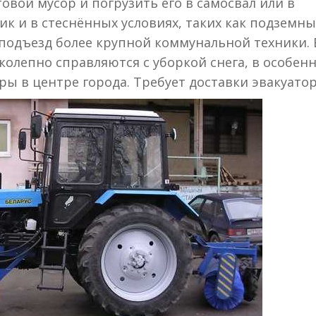
вой мусор и погрузить его в самосвал или в
к и в стеснённых условиях, таких как подземны
подъезд более крупной коммунальной техники. 
олепно справляются с уборкой снега, в особен
оры в центре города. Требует доставки эвакуато