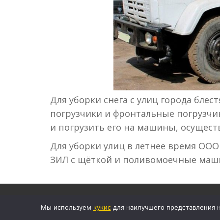
Для уборки cнега с улиц города блес
погрузчики и фронтальные погрузчик
и погрузить его на машины, осущест
Для уборки улиц в летнее время ОО
ЗИЛ с щёткой и поливомоечные маши
© 2008–2026 Центр Аренды Строител
Мы используем
кукиc
для наилучшего представления на