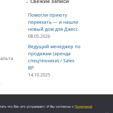
Свежие записи
Помогли приюту
переехать — и нашли
новый дом для Джесс.
08.05.2026
Ведущий менеджер по
продажам (аренда
фальта
спецтехники) / Sales
BP
14.10.2025
.
ачать формы договоров
ть что Вас это устраивает. И Вы согласны с
Политикой
стройки кукис