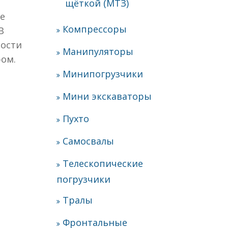
щёткой (МТЗ)
е
Компрессоры
В
ности
Манипуляторы
ром.
Минипогрузчики
Мини экскаваторы
Пухто
Самосвалы
Телескопические
погрузчики
Тралы
Фронтальные