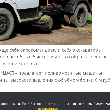
тяще себя зарекомендовали себя экскаваторы-
и, способные быстро и чисто собрать снег с ас
вляющие его вывоз.
О «ЦАСТ» предлагает поливомоечные машины
ны высокого давления с объёмом бочки 6 м.куб
ьной Техники
Ск
шего сайта. Если Вы продолжите использовать сайт, мы будем счита
На
конфиденциальности
,