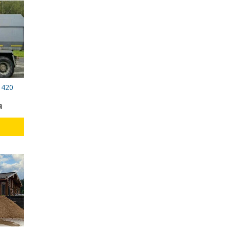
 420
а