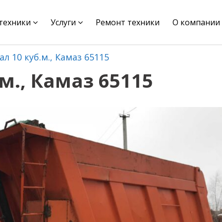
цтехники
Услуги
Ремонт техники
О компании
л 10 куб.м., Камаз 65115
м., Камаз 65115