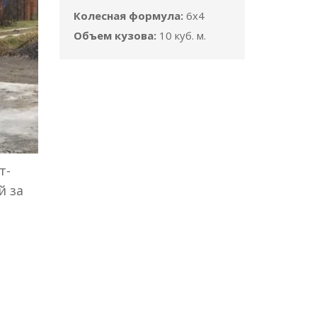
Колесная формула:
6x4
Объем кузова:
10 куб. м.
т-
й за