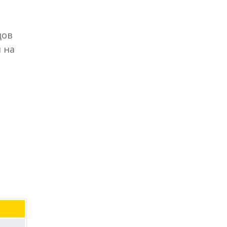
дов
 на