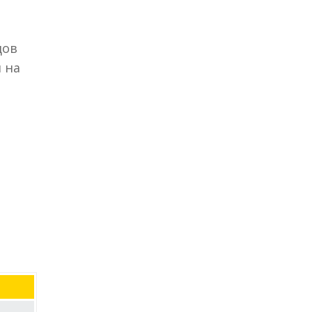
дов
 на