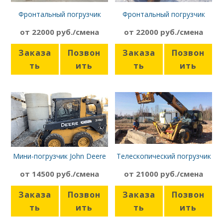
Фронтальный погрузчик
Фронтальный погрузчик
SDLG LG936L
Mitsuber ML333R
от 22000 руб./смена
от 22000 руб./смена
Заказа
Позвон
Заказа
Позвон
ть
ить
ть
ить
Мини-погрузчик John Deere
Телескопический погрузчик
318
JCB 540-170 с ковшом
от 14500 руб./смена
от 21000 руб./смена
Заказа
Позвон
Заказа
Позвон
ть
ить
ть
ить