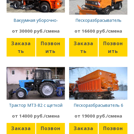
Вакуумная уборочно-
Пескоразбрасыватель
подметальная машина
Мультикар
от 30000 руб./смена
от 16600 руб./смена
(КДМ), 6 куб.м, Камаз
Заказа
Позвон
Заказа
Позвон
ть
ить
ть
ить
Трактор МТЗ-82 с щеткой
Пескоразбрасыватель 6
куб.м., КАМАЗ
от 14000 руб./смена
от 19000 руб./смена
Заказа
Позвон
Заказа
Позвон