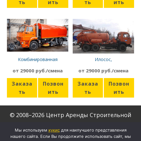
ть
ить
ть
ить
Комбинированная
Илосос,
подметально-поливальная
каналопромывочная
от 29000 руб./смена
от 29000 руб./смена
машина (КДМ) 9 куб.м.
машина КАМАЗ КО-507А
Заказа
Позвон
Заказа
Позвон
ть
ить
ть
ить
© 2008–2026 Центр Аренды Строительной
Техники
Мы используем
кукиc
для наилучшего представления
нашего сайта. Если Вы продолжите использовать сайт, мы
Скачать формы договоров