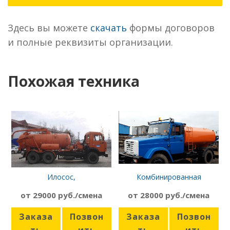
Здесь вы можете
скачать
формы договоров
и полные реквизиты организации.
Похожая техника
Илосос,
Комбинированная
каналопромывочная
подметально-поливальная
от 29000 руб./смена
от 28000 руб./смена
машина КАМАЗ КО-507А
машина (КДМ), 6 куб.м.
Заказа
Позвон
Заказа
Позвон
ть
ить
ть
ить