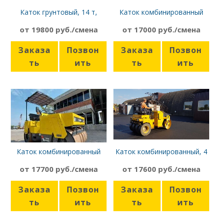
Каток грунтовый, 14 т,
Каток комбинированный
SDLG RS8140
2,7т, Bomag BW 121 AC
от 19800 руб./смена
от 17000 руб./смена
Заказа
Позвон
Заказа
Позвон
ть
ить
ть
ить
Каток комбинированный
Каток комбинированный, 4
3,5т, Sakai TW500
т, Dynapac CC1300C
от 17700 руб./смена
от 17600 руб./смена
Заказа
Позвон
Заказа
Позвон
ть
ить
ть
ить