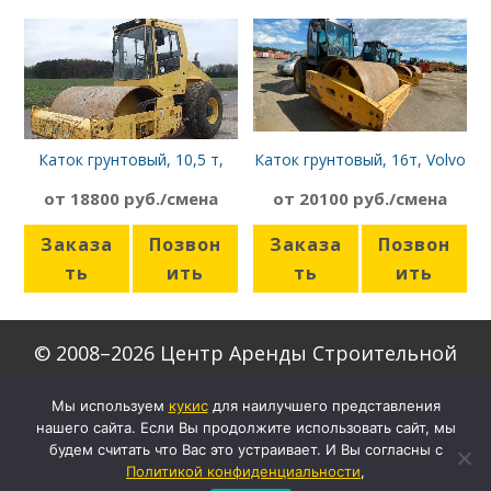
Каток грунтовый, 10,5 т,
Каток грунтовый, 16т, Volvo
Bomag BW 211 D-3
SD160
от 18800 руб./смена
от 20100 руб./смена
Заказа
Позвон
Заказа
Позвон
ть
ить
ть
ить
© 2008–2026 Центр Аренды Строительной
Техники
Мы используем
кукиc
для наилучшего представления
нашего сайта. Если Вы продолжите использовать сайт, мы
Скачать формы договоров
будем считать что Вас это устраивает. И Вы согласны с
Настройки кукис
Политикой конфиденциальности
,