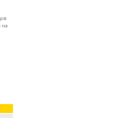
дов
 на