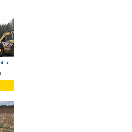
atsu
а