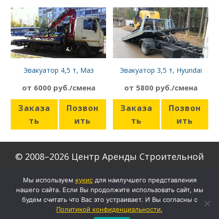
Эвакуатор 4,5 т, Маз
Эвакуатор 3,5 т, Hyundai
Корнет
HD72
от 6000 руб./смена
от 5800 руб./смена
Заказа
Позвон
Заказа
Позвон
ть
ить
ть
ить
© 2008–2026 Центр Аренды Строительной
Техники
Мы используем
кукиc
для наилучшего представления
нашего сайта. Если Вы продолжите использовать сайт, мы
Скачать формы договоров
будем считать что Вас это устраивает. И Вы согласны с
Настройки кукис
Политикой конфиденциальности
,