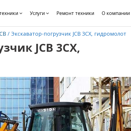
цтехники
Услуги
Ремонт техники
О компании
JCB
Экскаватор-погрузчик JCB 3CX, гидромолот
зчик JCB 3CX,