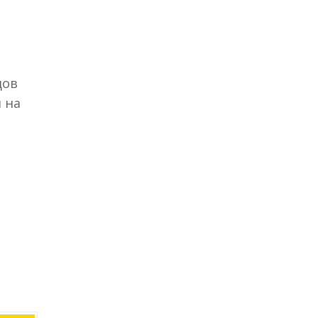
дов
 на