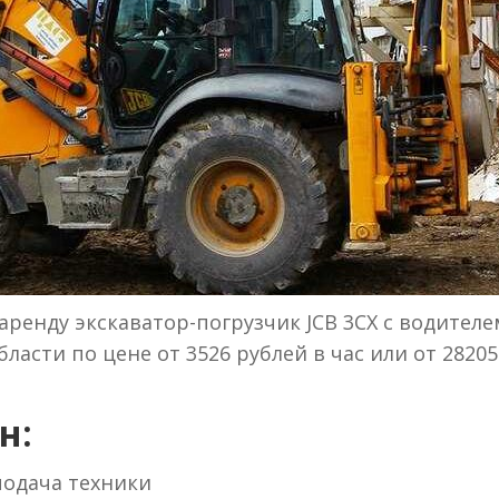
ренду экскаватор-погрузчик JCB 3CX с водителе
ласти по цене от 3526 рублей в час или от 28205
н:
 подача техники