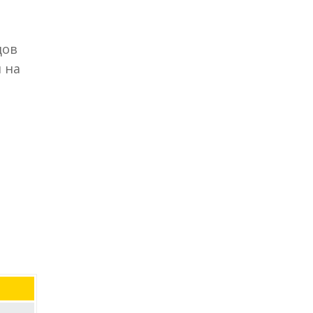
дов
 на