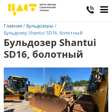
Togg
navig
Главная
Бульдозеры
Бульдозер Shantui SD16, болотный
Бульдозер Shantui
SD16, болотный