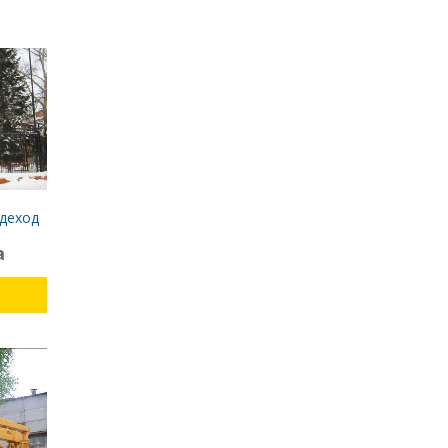
здеход
а