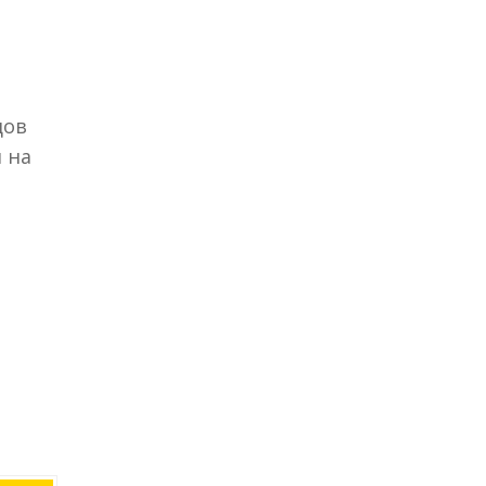
дов
 на