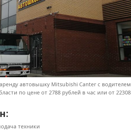
ренду автовышку Mitsubishi Canter с водителем
ласти по цене от 2788 рублей в час или от 22308
н:
 подача техники