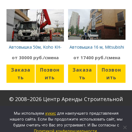
Автовышка 50м, Koho KH-
Автовышка 16 м, Mitsubishi
520
Canter комбинированная
от 30000 руб./смена
от 17400 руб./смена
стрела
Заказа
Позвон
Заказа
Позвон
ть
ить
ть
ить
© 2008–2026 Центр Аренды Строительной
Техники
Мы используем
кукиc
для наилучшего представления
нашего сайта. Если Вы продолжите использовать сайт, мы
Скачать формы договоров
будем считать что Вас это устраивает. И Вы согласны с
Настройки кукис
Политикой конфиденциальности
,