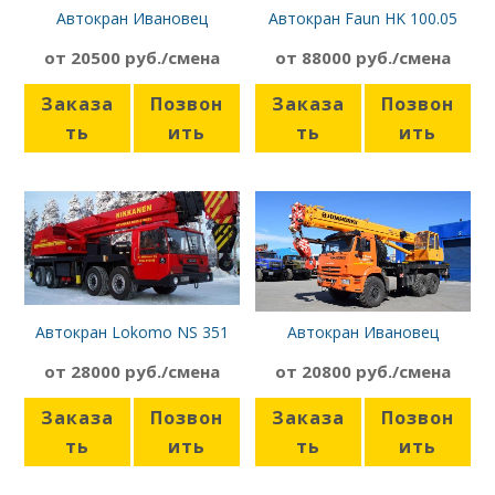
Автокран Ивановец
Автокран Faun HK 100.05
КС-45717К-1
от 20500 руб./смена
от 88000 руб./смена
Заказа
Позвон
Заказа
Позвон
ть
ить
ть
ить
Автокран Lokomo NS 351
Автокран Ивановец
КС-35714К-3, 25 м
от 28000 руб./смена
от 20800 руб./смена
Заказа
Позвон
Заказа
Позвон
ть
ить
ть
ить