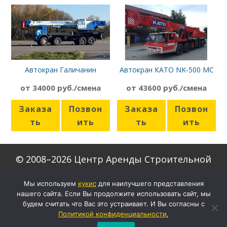
Автокран Галичанин
Автокран КАТО NK-500 MC
КС-65713-7
от 34000 руб./смена
от 43600 руб./смена
Заказа
Позвон
Заказа
Позвон
ть
ить
ть
ить
© 2008–2026 Центр Аренды Строительной
Техники
Мы используем
кукиc
для наилучшего представления
нашего сайта. Если Вы продолжите использовать сайт, мы
Скачать формы договоров
будем считать что Вас это устраивает. И Вы согласны с
Настройки кукис
Политикой конфиденциальности
,