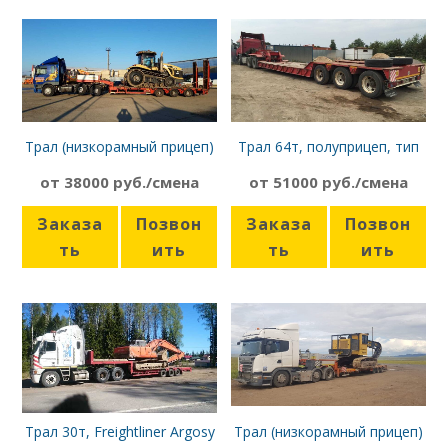
Трал (низкорамный прицеп)
Трал 64т, полуприцеп, тип
40т, Volvo
«Корыто»
от 38000 руб./смена
от 51000 руб./смена
Заказа
Позвон
Заказа
Позвон
ть
ить
ть
ить
Трал 30т, Freightliner Argosy
Трал (низкорамный прицеп)