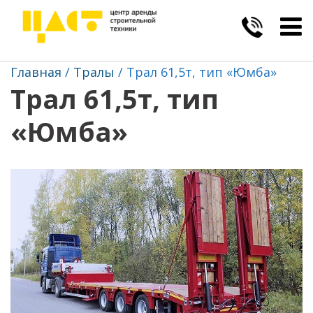
Togg
navig
Главная
Тралы
Трал 61,5т, тип «Юмба»
Трал 61,5т, тип
«Юмба»