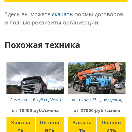
Здесь вы можете
скачать
формы договоров
и полные реквизиты организации.
Похожая техника
Самосвал 18 куб.м., Volvo
Автокран 25 т, вездеход,
FM, 6х4
стрела 21,7 м, Клинцы
от 18400 руб./смена
от 27000 руб./смена
КС-55713-3К Урал-5557
Заказа
Позвон
Заказа
Позвон
ть
ить
ть
ить