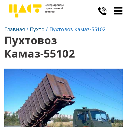
Togg
navig
Главная
Пухто
Пухтовоз Камаз-55102
Пухтовоз
Камаз-55102