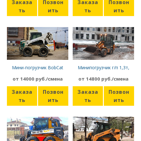
Заказа
Позвон
Заказа
Позвон
ть
ить
ть
ить
Мини-погрузчик BobCat
Минипогрузчик г/п 1,3т,
S300, 2,5 м
Vinieri 1.33
от 14000 руб./смена
от 14800 руб./смена
Заказа
Позвон
Заказа
Позвон
ть
ить
ть
ить