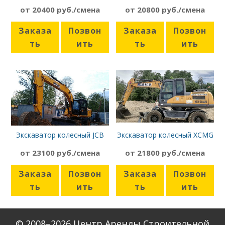
Святовит Ew-25-M1
JS160W
от 20400 руб./смена
от 20800 руб./смена
Заказа
Позвон
Заказа
Позвон
ть
ить
ть
ить
Экскаватор колесный JCB
Экскаватор колесный XCMG
JS160W
XE150 WD
от 23100 руб./смена
от 21800 руб./смена
Заказа
Позвон
Заказа
Позвон
ть
ить
ть
ить
© 2008–2026 Центр Аренды Строительной