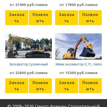
Hitachi ZAXIS 200
SY55С
от 21900 руб./смена
от 17800 руб./смена
Заказа
Позвон
Заказа
Позвон
ть
ить
ть
ить
Экскаватор гусеничный
Мини экскаватор 0,7т, Hanix
Komatsu PC228
H08B
от 22800 руб./смена
от 15300 руб./смена
Заказа
Позвон
Заказа
Позвон
ть
ить
ть
ить
© 2008–2026 Центр Аренды Строительной