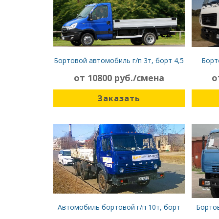
Бортовой автомобиль г/п 3т, борт 4,5
Борт
м, Iveco Daily
от 10800 руб./смена
о
Заказать
Автомобиль бортовой г/п 10т, борт
Бортов
6м, КАМАЗ 5320, 6х4