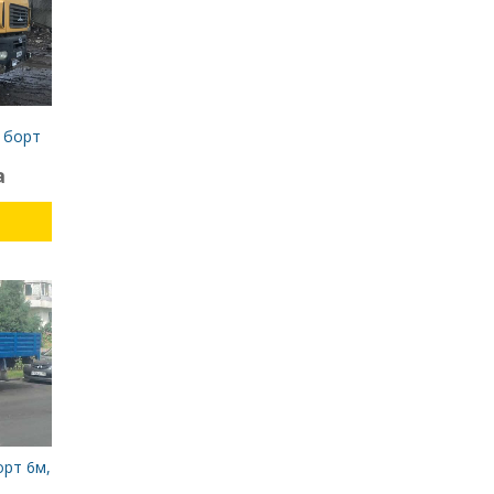
 борт
а
орт 6м,