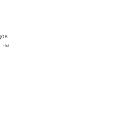
дов
 на