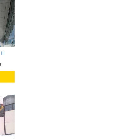
III
а