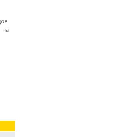
дов
 на