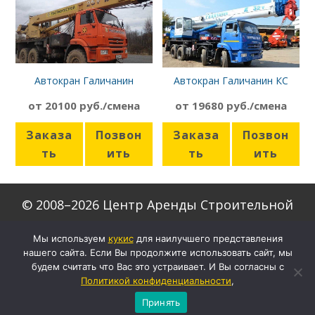
Автокран Галичанин
Автокран Галичанин КС
КС-55713-5
55729-1В
от 20100 руб./смена
от 19680 руб./смена
Заказа
Позвон
Заказа
Позвон
ть
ить
ть
ить
© 2008–2026 Центр Аренды Строительной
Техники
Мы используем
кукиc
для наилучшего представления
нашего сайта. Если Вы продолжите использовать сайт, мы
Скачать формы договоров
будем считать что Вас это устраивает. И Вы согласны с
Настройки кукис
Политикой конфиденциальности
,
Политика конфиденциальности
Принять