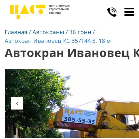
Togg
navig
Главная
Автокраны
16 тонн
Автокран Ивановец КС-35714К-3, 18 м
Автокран Ивановец КС