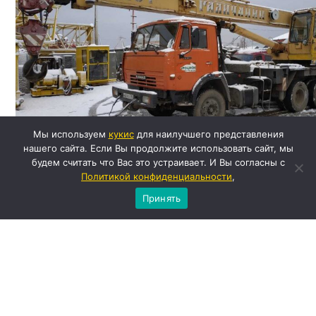
Мы используем
кукиc
для наилучшего представления
нашего сайта. Если Вы продолжите использовать сайт, мы
будем считать что Вас это устраивает. И Вы согласны с
Политикой конфиденциальности
,
Автокран г/п 25т, стрела 21,7м, Камаз Галича
Принять
от 20300 руб./смена
Заказать
Позво
© 2008–2026 Центр Аренды Строительной