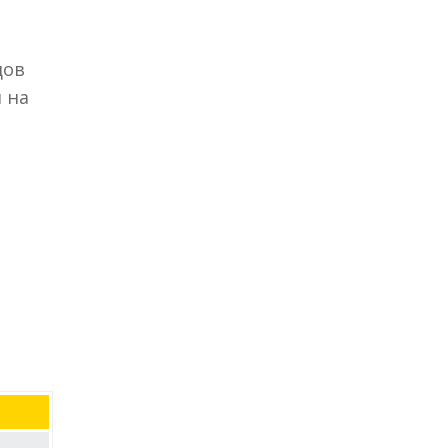
дов
 на