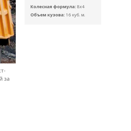
Колесная формула:
8x4
Объем кузова:
16 куб. м.
т-
й за